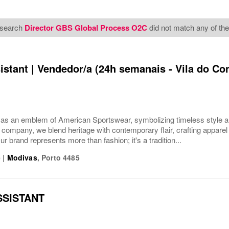
 search
Director GBS Global Process O2C
did not match any of the
istant | Vendedor/a (24h semanais - Vila do Co
s an emblem of American Sportswear, symbolizing timeless style an
company, we blend heritage with contemporary flair, crafting apparel f
ur brand represents more than fashion; it's a tradition...
e
|
Modivas
,
Porto
4485
SSISTANT