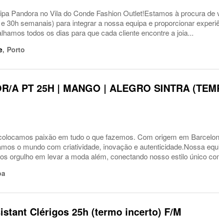
uipa Pandora no Vila do Conde Fashion Outlet!Estamos à procura de
h e 30h semanais) para integrar a nossa equipa e proporcionar expe
lhamos todos os dias para que cada cliente encontre a joia...
e
,
Porto
R/A PT 25H | MANGO | ALEGRO SINTRA (TE
locamos paixão em tudo o que fazemos. Com origem em Barcelon
ramos o mundo com criatividade, inovação e autenticidade.Nossa equi
s orgulho em levar a moda além, conectando nosso estilo único com
oa
istant Clérigos 25h (termo incerto) F/M