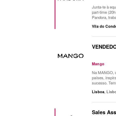
Junta-te à eq
part-time (20
Pandora, traba
Vila do Cond
VENDEDO
Mango
Na MANGO, co
países, inspi
sucesso. Temo
Lisboa
,
Lisb
Sales Ass