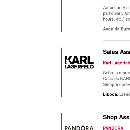
American Vinta
particularly fo
hours, etc.) s
Avenida Euro
Sales Ass
Karl Lagerfel
Sobre a marca
Casa de KARL 
Sempre contem
Lisboa
,
Lisb
Shop Assi
PANDORA