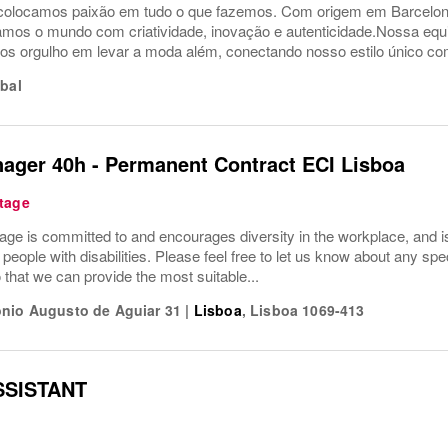
locamos paixão em tudo o que fazemos. Com origem em Barcelon
ramos o mundo com criatividade, inovação e autenticidade.Nossa equi
s orgulho em levar a moda além, conectando nosso estilo único com
bal
ager 40h - Permanent Contract ECI Lisboa
tage
ge is committed to and encourages diversity in the workplace, and is 
r people with disabilities. Please feel free to let us know about any sp
o that we can provide the most suitable...
nio Augusto de Aguiar 31
|
Lisboa
,
Lisboa
1069-413
SSISTANT