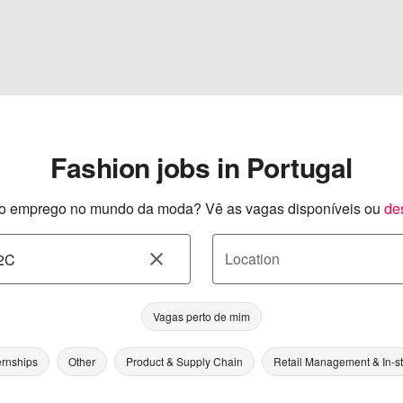
Fashion jobs in Portugal
o emprego no mundo da moda? Vê as vagas disponíveis ou
de
Location
Vagas perto de mim
ernships
Other
Product & Supply Chain
Retail Management & In-s