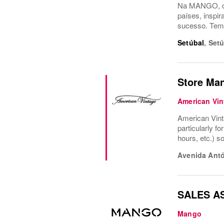
Na MANGO, co
países, inspi
sucesso. Temo
Setúbal
,
Setú
Store Man
American Vin
American Vinta
particularly fo
hours, etc.) s
Avenida Antó
SALES A
Mango