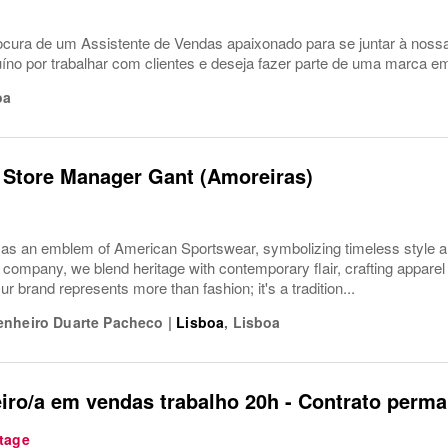
cura de um Assistente de Vendas apaixonado para se juntar à nos
no por trabalhar com clientes e deseja fazer parte de uma marca e
oa
 Store Manager Gant (Amoreiras)
s an emblem of American Sportswear, symbolizing timeless style an
company, we blend heritage with contemporary flair, crafting apparel f
ur brand represents more than fashion; it's a tradition...
enheiro Duarte Pacheco
|
Lisboa
,
Lisboa
iro/a em vendas trabalho 20h - Contrato perm
tage