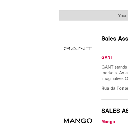
Your
Sales Ass
GANT
GANT stands a
markets. As a 
imaginative. O
Rua da Font
SALES A
Mango