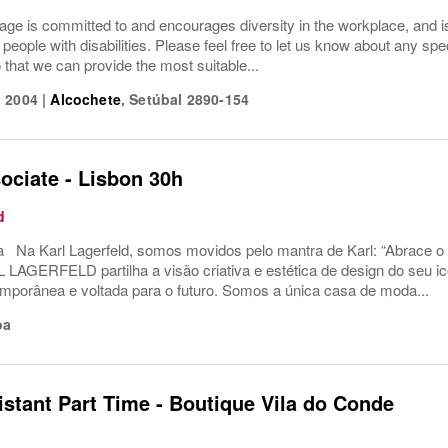
ge is committed to and encourages diversity in the workplace, and is 
r people with disabilities. Please feel free to let us know about any sp
o that we can provide the most suitable...
 2004
|
Alcochete
,
Setúbal
2890-154
ociate - Lisbon 30h
d
 Na Karl Lagerfeld, somos movidos pelo mantra de Karl: “Abrace o 
LAGERFELD partilha a visão criativa e estética de design do seu icó
porânea e voltada para o futuro. Somos a única casa de moda...
oa
stant Part Time - Boutique Vila do Conde