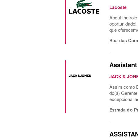
Lacoste
About the rol
oportunidade!
que oferecemo
Rua das Carm
Assistant
JACK & JON
Assim como Ba
do(a) Gerente
excepcional 
Estrada do 
ASSISTA