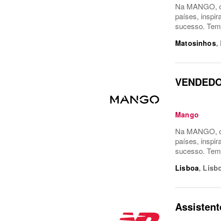
Na MANGO, co
países, inspi
sucesso. Temo
Matosinhos
,
VENDEDO
Mango
Na MANGO, co
países, inspi
sucesso. Temo
Lisboa
,
Lisb
Assistent