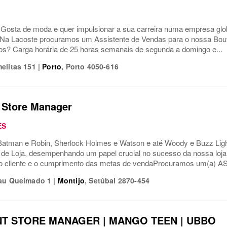
e Gosta de moda e quer impulsionar a sua carreira numa empresa globa
 Na Lacoste procuramos um Assistente de Vendas para o nossa Bout
s? Carga horária de 25 horas semanais de segunda a domingo e...
elitas 151
|
Porto
,
Porto
4050-616
 Store Manager
ES
tman e Robin, Sherlock Holmes e Watson e até Woody e Buzz Light
 de Loja, desempenhando um papel crucial no sucesso da nossa loja
ao cliente e o cumprimento das metas de vendaProcuramos um(a) A
Pau Queimado 1
|
Montijo
,
Setúbal
2870-454
NT STORE MANAGER | MANGO TEEN | UBBO