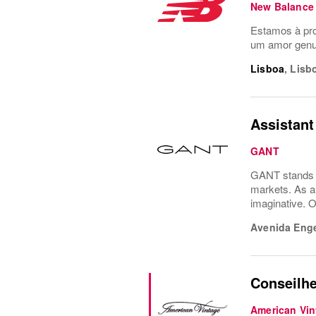
New Balance
Estamos à pro
um amor genuí
Lisboa
,
Lisb
Assistant
GANT
GANT stands a
markets. As a 
imaginative. O
Avenida Eng
Conseilhe
American Vin