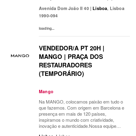
multicultural é o motor do nosso sucesso.
Avenida Dom João II 40
|
Lisboa
,
Lisboa
Temos orgulho em levar a moda além,
1990-094
conectando nosso estilo único com...
loading...
VENDEDOR/A PT 20H |
MANGO | PRAÇA DOS
RESTAURADORES
(TEMPORÁRIO)
Mango
Na MANGO, colocamos paixão em tudo o
que fazemos. Com origem em Barcelona e
presença em mais de 120 países,
inspiramos o mundo com criatividade,
inovação e autenticidade.Nossa equipe
multicultural é o motor do nosso sucesso.