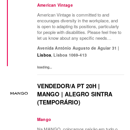
American Vintage
American Vintage is committed to and
encourages diversity in the workplace, and
is open to adapting its positions, particularly
for people with disabilities. Please feel free to
let us know about any specific needs
(accessibility, working hours, etc.) so that we
Avenida António Augusto de Aguiar 31
|
can provide the most suitable...
Lisboa
,
Lisboa
1069-413
loading...
VENDEDOR/A PT 20H |
MANGO | ALEGRO SINTRA
(TEMPORÁRIO)
Mango
Na MANGO, colocamos paixão em tudo o