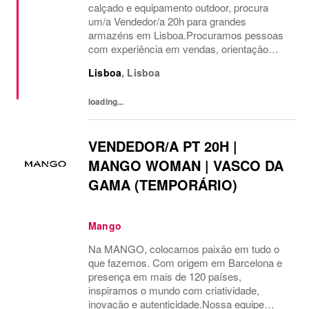
calçado e equipamento outdoor, procura
um/a Vendedor/a 20h para grandes
armazéns em Lisboa.Procuramos pessoas
com experiência em vendas, orientação
para o cliente e paixão pelo setor retail.
Lisboa
,
Lisboa
Valorizamos experiência no cumprimento de
objetivos comerciais, rece...
loading...
VENDEDOR/A PT 20H |
MANGO WOMAN | VASCO DA
GAMA (TEMPORÁRIO)
Mango
Na MANGO, colocamos paixão em tudo o
que fazemos. Com origem em Barcelona e
presença em mais de 120 países,
inspiramos o mundo com criatividade,
inovação e autenticidade.Nossa equipe