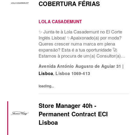
COBERTURA FÉRIAS
LOLA CASADEMUNT
✨ Junta-te à Lola Casademunt no El Corte
Inglés Lisboa! ✨Apaixonado(a) por moda?
Queres crescer numa marca em plena
expansão? Esta é a tua oportunidade 🚀
Estamos à procura de um(a) Consultor(a)
de Vendas para a nossa loja em Av. António
Avenida António Augusto de Aguiar 31
|
Augusto de Aguiar 31 1069-413 Lisboa.
Lisboa
,
Lisboa
1069-413
Serás uma peça-chave...
loading...
Store Manager 40h -
Permanent Contract ECI
Lisboa