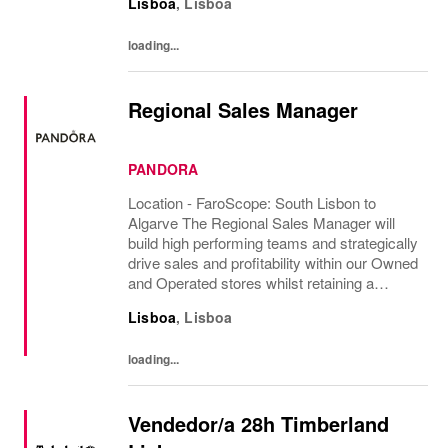
Lisboa
,
Lisboa
Temos orgulho em levar a moda além,
conectando nosso estilo único com...
loading...
Regional Sales Manager
PANDORA
Location - FaroScope: South Lisbon to
Algarve The Regional Sales Manager will
build high performing teams and strategically
drive sales and profitability within our Owned
and Operated stores whilst retaining a
customer-centric approach at all times.
Lisboa
,
Lisboa
Global and local brand standards must be...
loading...
Vendedor/a 28h Timberland