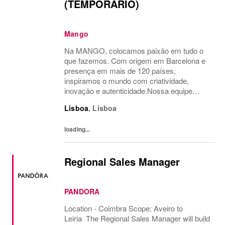
(TEMPORÁRIO)
Mango
Na MANGO, colocamos paixão em tudo o
que fazemos. Com origem em Barcelona e
presença em mais de 120 países,
inspiramos o mundo com criatividade,
inovação e autenticidade.Nossa equipe
multicultural é o motor do nosso sucesso.
Lisboa
,
Lisboa
Temos orgulho em levar a moda além,
conectando nosso estilo único com...
loading...
Regional Sales Manager
PANDORA
Location - Coimbra Scope: Aveiro to
Leiria The Regional Sales Manager will build