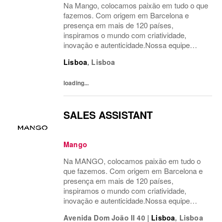
Na Mango, colocamos paixão em tudo o que
fazemos. Com origem em Barcelona e
presença em mais de 120 países,
inspiramos o mundo com criatividade,
inovação e autenticidade.Nossa equipe
multicultural é o motor do nosso sucesso.
Lisboa
,
Lisboa
Temos orgulho em levar a moda além,
conectando nosso estilo único com...
loading...
SALES ASSISTANT
Mango
Na MANGO, colocamos paixão em tudo o
que fazemos. Com origem em Barcelona e
presença em mais de 120 países,
inspiramos o mundo com criatividade,
inovação e autenticidade.Nossa equipe
multicultural é o motor do nosso sucesso.
Avenida Dom João II 40
|
Lisboa
,
Lisboa
Temos orgulho em levar a moda além,