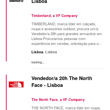
Lisboa
Timberland, a VF Company
TIMBERLAND, marca líder em calçado,
roupa e acessórios outdoor, procura um/a
Vendedor/a 28h para grandes armazéns em
Lisboa.Procuramos pessoas com
experiência em vendas, orientação para o
cliente e paixão pelo setor retail.
Lisboa
,
Lisboa
Valorizamos experiência no cumprimento de
objetivos comerciais, receção...
loading...
Vendedor/a 20h The North
Face - Lisboa
The North Face, a VF Company
THE NORTH FACE, marca líder em roupa,