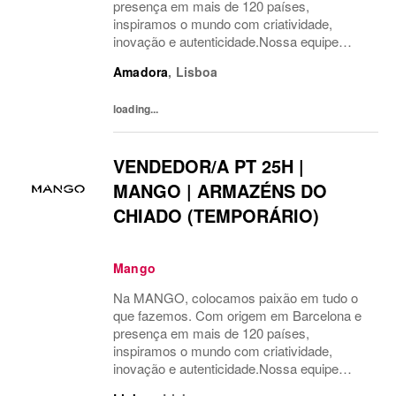
presença em mais de 120 países,
inspiramos o mundo com criatividade,
inovação e autenticidade.Nossa equipe
multicultural é o motor do nosso sucesso.
Amadora
,
Lisboa
Temos orgulho em levar a moda além,
conectando nosso estilo único com...
loading...
VENDEDOR/A PT 25H |
MANGO | ARMAZÉNS DO
CHIADO (TEMPORÁRIO)
Mango
Na MANGO, colocamos paixão em tudo o
que fazemos. Com origem em Barcelona e
presença em mais de 120 países,
inspiramos o mundo com criatividade,
inovação e autenticidade.Nossa equipe
multicultural é o motor do nosso sucesso.