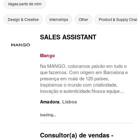
Vagas perto de mim
Design & Creative
Internships
Other
Product & Supply Chain
SALES ASSISTANT
Mango
Na MANGO, colocamos paixão em tudo o
que fazemos. Com origem em Barcelona e
presença em mais de 120 países,
inspiramos o mundo com criatividade,
inovação e autenticidade.Nossa equipe
multicultural é o motor do nosso sucesso.
Amadora
,
Lisboa
Temos orgulho em levar a moda além,
conectando nosso estilo único com...
loading...
Consultor(a) de vendas -