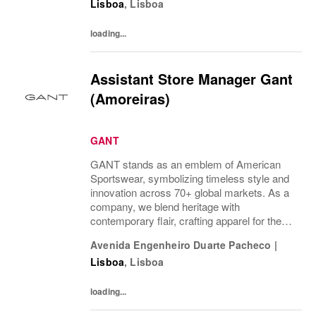
Lisboa
,
Lisboa
loading...
Assistant Store Manager Gant
(Amoreiras)
GANT
GANT stands as an emblem of American
Sportswear, symbolizing timeless style and
innovation across 70+ global markets. As a
company, we blend heritage with
contemporary flair, crafting apparel for the
bold, the curious, and the imaginative. Our
Avenida Engenheiro Duarte Pacheco
|
brand represents more than fashion; it's a
Lisboa
,
Lisboa
tradition...
loading...