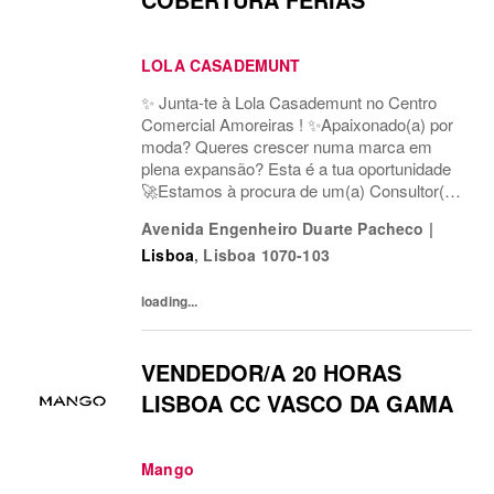
LOLA CASADEMUNT
✨ Junta-te à Lola Casademunt no Centro
Comercial Amoreiras ! ✨Apaixonado(a) por
moda? Queres crescer numa marca em
plena expansão? Esta é a tua oportunidade
🚀Estamos à procura de um(a) Consultor(a)
de Vendas para a nossa loja em Av. Duarte
Avenida Engenheiro Duarte Pacheco
|
Pacheco, Centro Comercial Amoreiras, 1º
Lisboa
,
Lisboa
1070-103
andar, loja 2106,...
loading...
VENDEDOR/A 20 HORAS
LISBOA CC VASCO DA GAMA
Mango