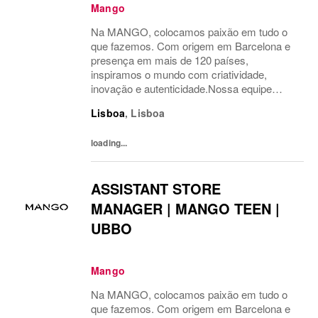
Mango
Na MANGO, colocamos paixão em tudo o
que fazemos. Com origem em Barcelona e
presença em mais de 120 países,
inspiramos o mundo com criatividade,
inovação e autenticidade.Nossa equipe
multicultural é o motor do nosso sucesso.
Lisboa
,
Lisboa
Temos orgulho em levar a moda além,
conectando nosso estilo único com...
loading...
ASSISTANT STORE
MANAGER | MANGO TEEN |
UBBO
Mango
Na MANGO, colocamos paixão em tudo o
que fazemos. Com origem em Barcelona e