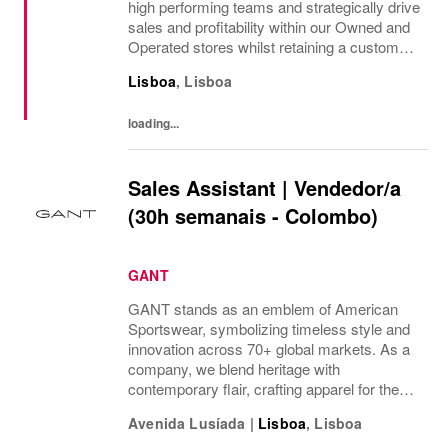
high performing teams and strategically drive
sales and profitability within our Owned and
Operated stores whilst retaining a customer-
centric approach at all times. Global and
Lisboa
,
Lisboa
local brand standards must be executed...
loading...
Sales Assistant | Vendedor/a
(30h semanais - Colombo)
GANT
GANT stands as an emblem of American
Sportswear, symbolizing timeless style and
innovation across 70+ global markets. As a
company, we blend heritage with
contemporary flair, crafting apparel for the
bold, the curious, and the imaginative. Our
Avenida Lusíada
|
Lisboa
,
Lisboa
brand represents more than fashion; it's a