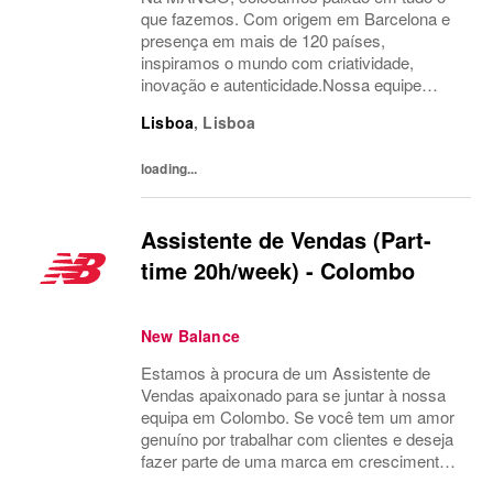
que fazemos. Com origem em Barcelona e
presença em mais de 120 países,
inspiramos o mundo com criatividade,
inovação e autenticidade.Nossa equipe
multicultural é o motor do nosso sucesso.
Lisboa
,
Lisboa
Temos orgulho em levar a moda além,
conectando nosso estilo único com...
loading...
Assistente de Vendas (Part-
time 20h/week) - Colombo
New Balance
Estamos à procura de um Assistente de
Vendas apaixonado para se juntar à nossa
equipa em Colombo. Se você tem um amor
genuíno por trabalhar com clientes e deseja
fazer parte de uma marca em crescimento,
candidate-se agora!