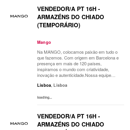
VENDEDOR/A PT 16H -
ARMAZÉNS DO CHIADO
(TEMPORÁRIO)
Mango
Na MANGO, colocamos paixão em tudo o
que fazemos. Com origem em Barcelona e
presença em mais de 120 países,
inspiramos o mundo com criatividade,
inovação e autenticidade.Nossa equipe
multicultural é o motor do nosso sucesso.
Lisboa
,
Lisboa
Temos orgulho em levar a moda além,
conectando nosso estilo único com...
loading...
VENDEDOR/A PT 16H -
ARMAZÉNS DO CHIADO