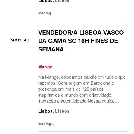
Lisboa
,
Lisboa
Temos orgulho em levar a moda além,
conectando nosso estilo único com...
loading...
VENDEDOR/A LISBOA VASCO
DA GAMA SC 16H FINES DE
SEMANA
Mango
Na Mango, colocamos paixão em tudo o que
fazemos. Com origem em Barcelona e
presença em mais de 120 países,
inspiramos o mundo com criatividade,
inovação e autenticidade.Nossa equipe
multicultural é o motor do nosso sucesso.
Lisboa
,
Lisboa
Temos orgulho em levar a moda além,
conectando nosso estilo único com...
loading...