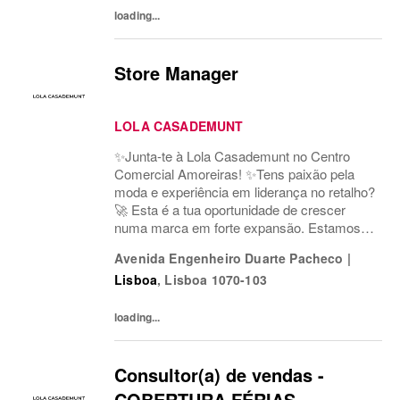
tradition...
loading...
Store Manager
LOLA CASADEMUNT
✨Junta-te à Lola Casademunt no Centro
Comercial Amoreiras! ✨Tens paixão pela
moda e experiência em liderança no retalho?
🚀 Esta é a tua oportunidade de crescer
numa marca em forte expansão. Estamos à
procura de um(a) Store Manager para a
Avenida Engenheiro Duarte Pacheco
|
nossa loja em Av. Duarte Pacheco, Centro
Lisboa
,
Lisboa
1070-103
Comercial...
loading...
Consultor(a) de vendas -
COBERTURA FÉRIAS