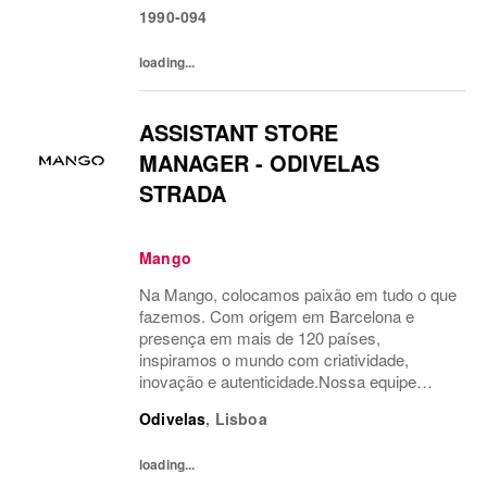
1990-094
conectando nosso estilo único com...
loading...
ASSISTANT STORE
MANAGER - ODIVELAS
STRADA
Mango
Na Mango, colocamos paixão em tudo o que
fazemos. Com origem em Barcelona e
presença em mais de 120 países,
inspiramos o mundo com criatividade,
inovação e autenticidade.Nossa equipe
multicultural é o motor do nosso sucesso.
Odivelas
,
Lisboa
Temos orgulho em levar a moda além,
conectando nosso estilo único com...
loading...