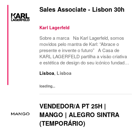
Sales Associate - Lisbon 30h
Karl Lagerfeld
Sobre a marca Na Karl Lagerfeld, somos
movidos pelo mantra de Karl: “Abrace o
presente e invente o futuro” A Casa de
KARL LAGERFELD partilha a visão criativa
e estética de design do seu icónico fundador,
Karl Lagerfeld. Sempre contemporânea e
Lisboa
,
Lisboa
voltada para o futuro. Somos a única casa
de moda...
loading...
VENDEDOR/A PT 25H |
MANGO | ALEGRO SINTRA
(TEMPORÁRIO)