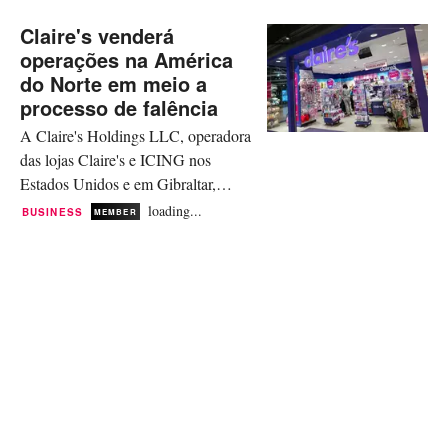
Claire's venderá
operações na América
do Norte em meio a
processo de falência
A Claire's Holdings LLC, operadora
das lojas Claire's e ICING nos
Estados Unidos e em Gibraltar,
firmou um acordo com uma afiliada
loading...
BUSINESS
MEMBER
da Ames Watson, uma holding
privada, para a aquisição de suas
operações comerciais na América do
Norte. Essa movimentação ocorre
após a decisão da empresa de iniciar
os procedimentos de falência nos
Estados Unidos,...