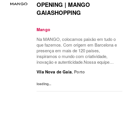
OPENING | MANGO
GAIASHOPPING
Mango
Na MANGO, colocamos paixão em tudo o
que fazemos. Com origem em Barcelona e
presença em mais de 120 países,
inspiramos o mundo com criatividade,
inovação e autenticidade.Nossa equipe
multicultural é o motor do nosso sucesso.
Vila Nova de Gaia
,
Porto
Temos orgulho em levar a moda além,
conectando nosso estilo único com...
loading...