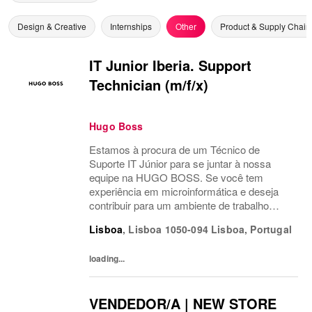
Design & Creative
Internships
Other
Product & Supply Chain
IT Junior Iberia. Support
Technician (m/f/x)
Hugo Boss
Estamos à procura de um Técnico de
Suporte IT Júnior para se juntar à nossa
equipe na HUGO BOSS. Se você tem
experiência em microinformática e deseja
contribuir para um ambiente de trabalho
dinâmico e inovador, esta é a sua chance!
Lisboa
,
Lisboa
1050-094 Lisboa, Portugal
loading...
VENDEDOR/A | NEW STORE