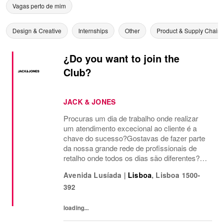
Vagas perto de mim
Design & Creative
Internships
Other
Product & Supply Chain
¿Do you want to join the
Club?
JACK & JONES
Procuras um dia de trabalho onde realizar
um atendimento excecional ao cliente é a
chave do sucesso?Gostavas de fazer parte
da nossa grande rede de profissionais de
retalho onde todos os dias são diferentes?
Continuamos a crescer em Lisboa e, desta
Avenida Lusíada
|
Lisboa
,
Lisboa
1500-
vez, estamos a preparar-nos para a abertura
392
da...
loading...