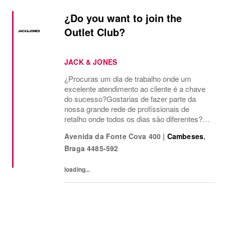
¿Do you want to join the
Outlet Club?
JACK & JONES
¿Procuras um dia de trabalho onde um
excelente atendimento ao cliente é a chave
do sucesso?Gostarias de fazer parte da
nossa grande rede de profissionais de
retalho onde todos os dias são diferentes?
Estamos a preparar-nos para a abertura das
Avenida da Fonte Cova 400
|
Cambeses
,
lojas OUTLET JACK & JONES em no
Braga
4485-592
norte Portugal, e a...
loading...